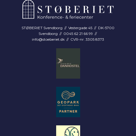
STØBERIET Svendborg // Vestergade 45 // DK-5700
Svendborg // 0045 62 21 66 99 //
info@stoeberiet.dk
// CVR-nr. 3305 8373