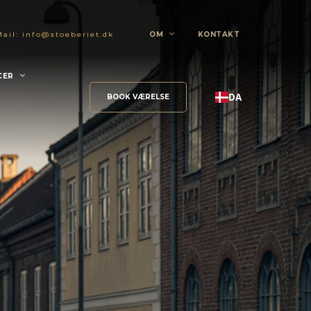
Mail:
info@stoeberiet.dk
OM
KONTAKT
CER
DA
BOOK VÆRELSE