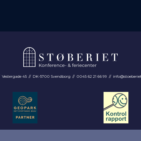
Vestergade 45 // DK-5700 Svendborg // 0045 62 21 66 99 //
info@stoeberie