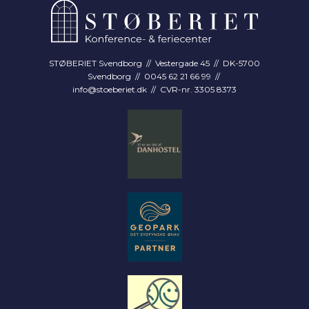
STØBERIET Svendborg // Vestergade 45 // DK-5700
Svendborg // 0045 62 21 66 99 //
info@stoeberiet.dk
// CVR-nr. 3305 8373