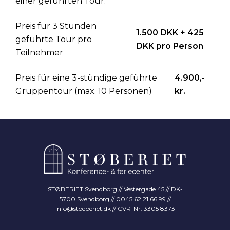
einer geführten Tour.
Preis für 3 Stunden
1.500 DKK + 425
geführte Tour pro
DKK pro Person
Teilnehmer
Preis für eine 3-stündige geführte
4.900,-
Gruppentour (max. 10 Personen)
kr.
STØBERIET Svendborg // Vestergade 45 // DK-
5700 Svendborg // 0045 62 21 66 99 //
info@stoeberiet.dk
// CVR-Nr. 3305 8373