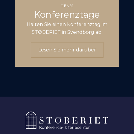
TEAM
Konferenztage
Halten Sie einen Konferenztag im
STØBERIET in Svendborg ab.
Lesen Sie mehr darüber