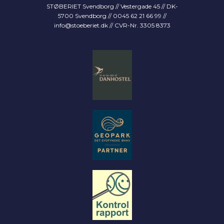
STØBERIET Svendborg // Vestergade 45 // DK-
5700 Svendborg // 0045 62 21 66 99 //
info@stoeberiet.dk
// CVR-Nr. 3305 8373