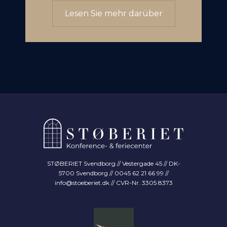
Lesen Sie mehr darüber
STØBERIET Svendborg // Vestergade 45 // DK-
5700 Svendborg // 0045 62 21 66 99 //
info@stoeberiet.dk
// CVR-Nr. 3305 8373