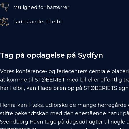
Mulighed for hårtørrer
Ladestander til elbil
Tag på opdagelse på Sydfyn
Vores konference- og feriecenters centrale placerin
at komme til STØBERIET med bil eller offentlig t
har I elbil, kan I lade bilen op på STØBERIETS eg
Herfra kan I f.eks. udforske de mange herregårde o
stifte bekendtskab med den enestående natur på S
Svendborg Havn tage på dagsudflugter til nogle 