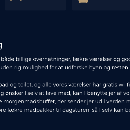
g
I både billige overnatninger, lækre værelser og go
suden rig mulighed for at udforske byen og resten 
ad og toilet, og alle vores værelser har gratis wi-f
og ønsker I selv at lave mad, kan I benytte jer af
kre morgenmadsbuffet, der sender jer ud i verden 
øre lækre madpakker til dagsturen, så I selv kan b