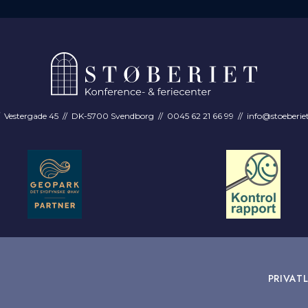
Vestergade 45 // DK-5700 Svendborg // 0045 62 21 66 99 //
info@stoeberie
PRIVATL