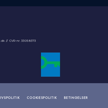
t.dk
// CVR-nr. 3305 8373
IVSPOLITIK
COOKIESPOLITIK
BETINGELSER