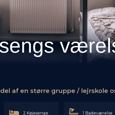
 sengs værel
 del af en større gruppe / lejrskole o
2 Køjesenge
1 Badeværelse