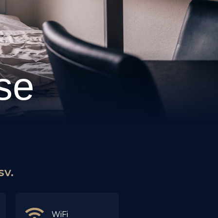
se
sv.
WiFi