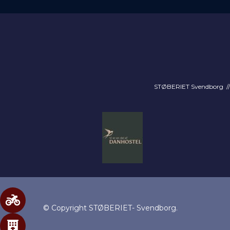
STØBERIET Svendborg // 
© Copyright STØBERIET- Svendborg.