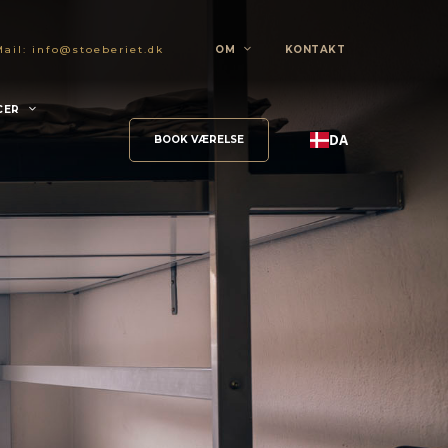
Mail:
info@stoeberiet.dk
OM
KONTAKT
CER
DA
BOOK VÆRELSE