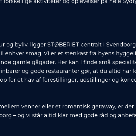
orskellige aktiviteter og oplevelser på hele Sydf
ur og byliv, ligger STØBERIET centralt i Svendborg
til enhver smag. Vi er et stenkast fra byens hygge
nde gamle gågader. Her kan I finde små specialit
nbarer og gode restauranter gør, at du altid har k
op for et hav af forestillinger, udstillinger og ko
mellem venner eller et romantisk getaway, er der 
 – og vi står altid klar med gode råd og anbefal