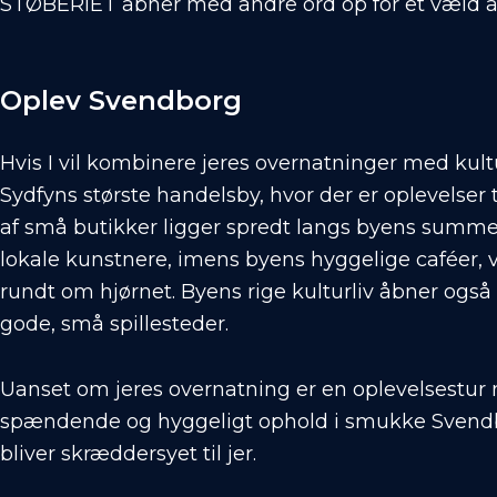
STØBERIET åbner med andre ord op for et væld af f
Oplev Svendborg
Hvis I vil kombinere jeres overnatninger med kult
Sydfyns største handelsby, hvor der er oplevelser 
af små butikker ligger spredt langs byens summe
lokale kunstnere, imens byens hyggelige caféer, vi
rundt om hjørnet. Byens rige kulturliv åbner også 
gode, små spillesteder.
Uanset om jeres overnatning er en oplevelsestur 
spændende og hyggeligt ophold i smukke Svendborg
bliver skræddersyet til jer.