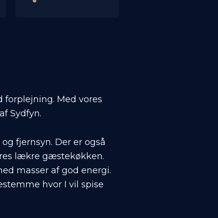
d forplejning. Med vores
af Sydfyn.
i og fjernsyn. Der er også
 vores lækre gæstekøkken.
med masser af god energi.
estemme hvor I vil spise