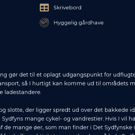
Skrivebord
Hyggelig gårdhave
g gør det til et oplagt udgangspunkt for udflugter 
ransport, så I hurtigt kan komme ud til områdets
ne ladestandere.
g slotte, der ligger spredt ud over det bakkede idy
ydfyns mange cykel- og vandrestier. Hvis I vil ha
af de mange øer, som man finder i Det Sydfynske 