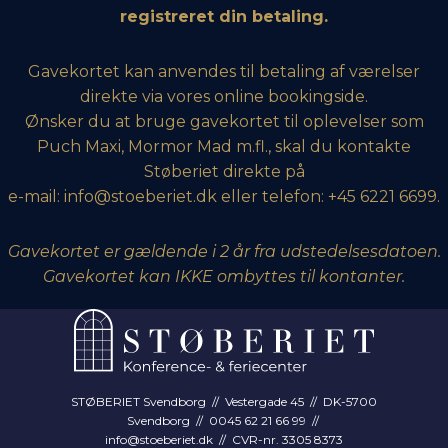
registreret din betaling.
Gavekortet kan anvendes til betaling af værelser
direkte via vores online bookingside.
Ønsker du at bruge gavekortet til oplevelser som
Puch Maxi, Mormor Mad m.fl., skal du kontakte
Støberiet direkte på
e-mail:
info@stoeberiet.dk
eller telefon: +45 6221 6699.
Gavekortet er gældende i 2 år fra udstedelsesdatoen.
Gavekortet kan IKKE ombyttes til kontanter.
STØBERIET Svendborg // Vestergade 45 // DK-5700
Svendborg // 0045 62 21 66 99 //
info@stoeberiet.dk
// CVR-nr. 3305 8373