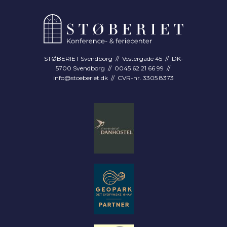
STØBERIET Svendborg // Vestergade 45 // DK-
5700 Svendborg // 0045 62 21 66 99 //
info@stoeberiet.dk
// CVR-nr. 3305 8373