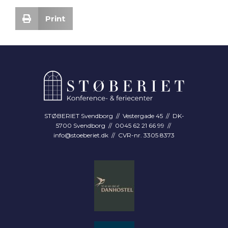
Print
STØBERIET Svendborg // Vestergade 45 // DK-
5700 Svendborg // 0045 62 21 66 99 //
info@stoeberiet.dk
// CVR-nr. 3305 8373