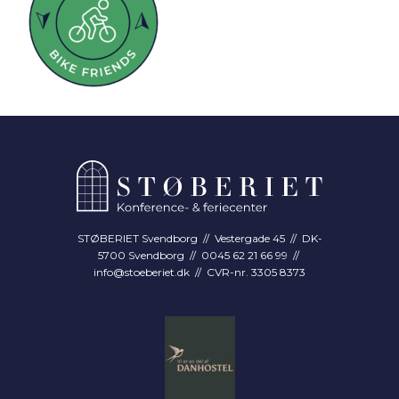
STØBERIET Svendborg // Vestergade 45 // DK-
5700 Svendborg // 0045 62 21 66 99 //
info@stoeberiet.dk
// CVR-nr. 3305 8373