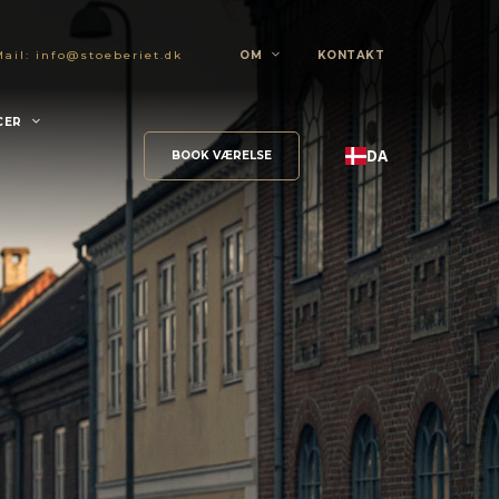
Mail:
info@stoeberiet.dk
OM
KONTAKT
CER
DA
BOOK VÆRELSE