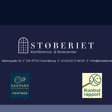
Vestergade 45 // DK-5700 Svendborg // 0045 62 21 66 99 //
info@stoeberie