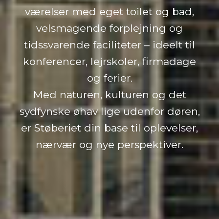
værelser med eget toilet og bad,
velsmagende forplejning og
tidssvarende faciliteter – ideelt til
konferencer, lejrskoler, firmadage
og ferier.
Med naturen, kulturen og det
sydfynske øhav lige udenfor døren,
er Støberiet din base til oplevelser,
nærvær og nye perspektiver.